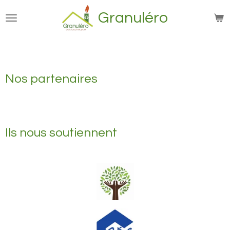
Passer
Granuléro
au
contenu
principal
Nos partenaires
Ils nous soutiennent